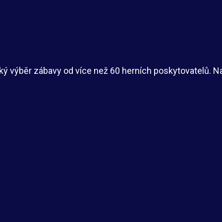
oký výběr zábavy od více než 60 herních poskytovatelů. N