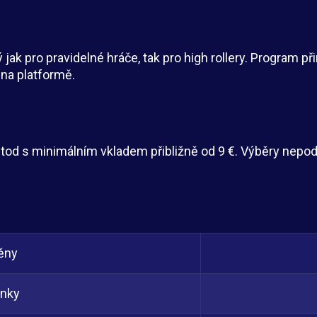
jak pro pravidelné hráče, tak pro high rollery. Program p
 na platformě.
tod s minimálním vkladem přibližně od 9 €. Výběry nepo
ěny
nky