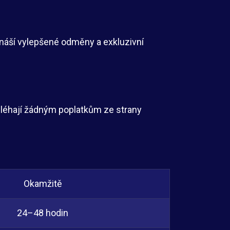
řináší vylepšené odměny a exkluzivní
dléhají žádným poplatkům ze strany
Okamžitě
24–48 hodin