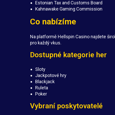
Estonian Tax and Customs Board
Kahnawake Gaming Commission
Co nabízíme
Na platformě Hellspin Casino najdete šir
pro každý vkus.
Dostupné kategorie her
Sloty
Jackpotové hry
Blackjack
Ruleta
Poker
Vybraní poskytovatelé