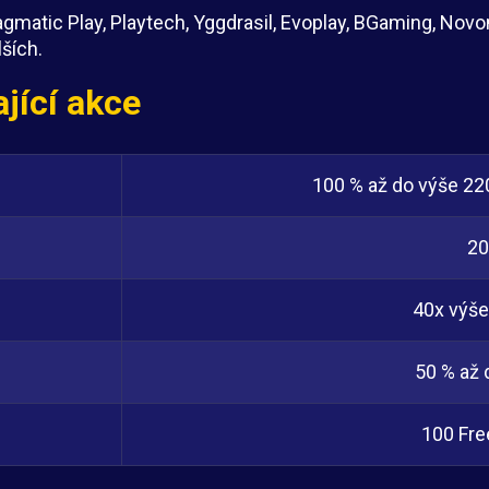
agmatic Play, Playtech, Yggdrasil, Evoplay, BGaming, No
ších.
jící akce
100 % až do výše 22
20
40x výš
50 % až 
100 Fre